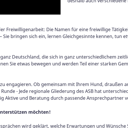
deshalb auch verschiedene Ei
reiwilligenarbeit: Die Namen für eine freiwillige Tätigkeit
– Sie bringen sich ein, lernen Gleichgesinnte kennen, tun 
z Deutschland, die sich in ganz unterschiedlichem zeitli
nen Sie etwas bewegen und werden Teil einer starken Gemei
zial zu engagieren. Ob gemeinsam mit Ihrem Hund, draußen a
r Runde - Jede regionale Gliederung des ASB hat unterschi
llig Aktive und Beratung durch passende Ansprechpartner v
unterstützen möchten!
Gesprächen wird geklärt, welche Erwartungen und Wünsche 