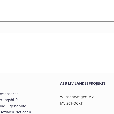
ASB MV LANDESPROJEKTE
esensarbeit
Wünschewagen MV
erungshilfe
MV SCHOCKT
und Jugendhilfe
n sozialen Notlagen